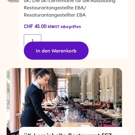
üK: Die üK-Lerninhalte für die Ausbildung
Restaurantangestellte EBA/
Resaturantangestellter EBA
CHF
45.00
MWST inbegriffen
In den Warenkorb