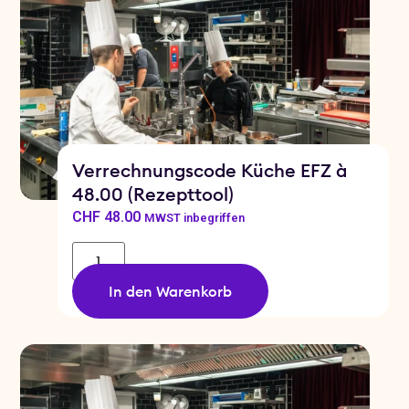
Verrechnungscode Küche EFZ à
48.00 (Rezepttool)
CHF
48.00
MWST inbegriffen
In den Warenkorb