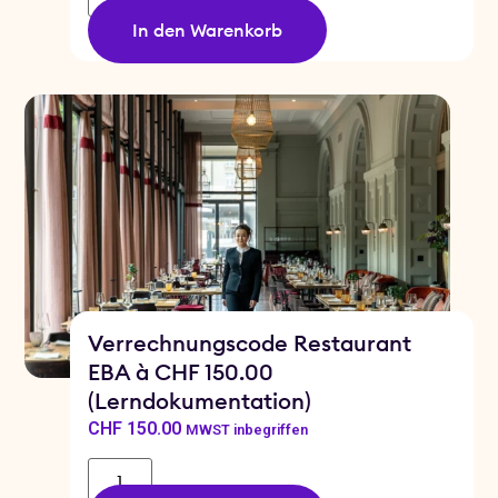
In den Warenkorb
Verrechnungscode Restaurant
EBA à CHF 150.00
(Lerndokumentation)
CHF
150.00
MWST inbegriffen