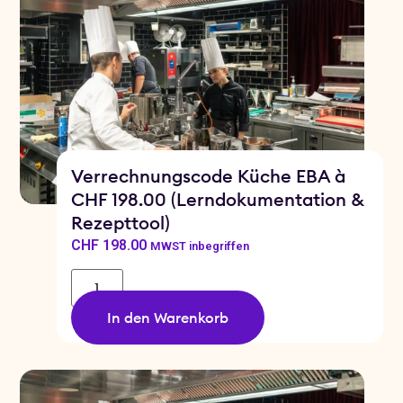
Verrechnungscode Küche EBA à
CHF 198.00 (Lerndokumentation &
Rezepttool)
CHF
198.00
MWST inbegriffen
In den Warenkorb