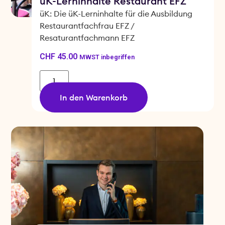
üK-Lerninhalte Restaurant EFZ
üK: Die üK-Lerninhalte für die Ausbildung
Restaurantfachfrau EFZ /
Resaturantfachmann EFZ
CHF
45.00
MWST inbegriffen
In den Warenkorb