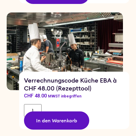
Verrechnungscode Küche EBA à
CHF 48.00 (Rezepttool)
CHF
48.00
MWST inbegriffen
In den Warenkorb