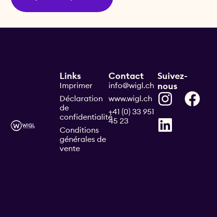
Links
Contact
Suivez-
Imprimer
info@wigl.ch
nous
Déclaration
www.wigl.ch
de
+41 (0) 33 951
confidentialité
45 23
Conditions
générales de
vente