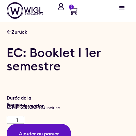
0
Zurück
EC: Booklet I 1er
semestre
Durée de la
licence
Lieu de formation
CHF
29.00
TVA Incluse
Ajouter au panier