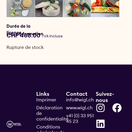
Durée de la
licence
Lieu de formation
CHF
468.00
TVA Incluse
Rupture de stock
Links
Contact
Suivez-
Imprimer
info@wigl.ch
nous
Déclaration
www.wigl.ch
de
+41 (0) 33 951
confidentialité
45 23
Conditions