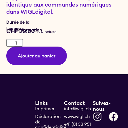
identique aux commandes numériques
dans WIGLdigital.
Durée de la
licence
Lieu de formation
CHF
29.00
TVA Incluse
Ajouter au panier
Links
Contact
Suivez-
Imprimer
info@wigl.ch
nous
Déclaration
www.wigl.ch
de
+41 (0) 33 951
confidentialité