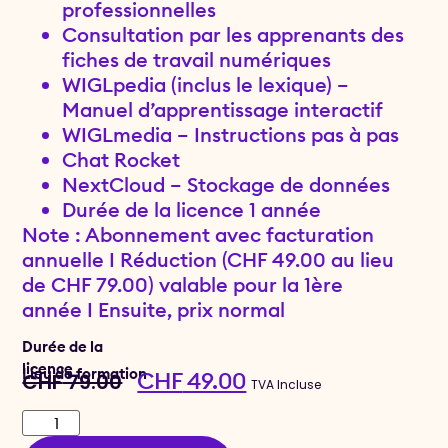
professionnelles
Consultation par les apprenants des
fiches de travail numériques
WIGLpedia (inclus le lexique) –
Manuel d’apprentissage interactif
WIGLmedia – Instructions pas à pas
Chat Rocket
NextCloud – Stockage de données
Durée de la licence 1 année
Note : Abonnement avec facturation
annuelle I Réduction (CHF 49.00 au lieu
de CHF 79.00) valable pour la 1ère
année I Ensuite, prix normal
Durée de la
licence
Lieu de formation
CHF
49.00
CHF
79.00
TVA Incluse