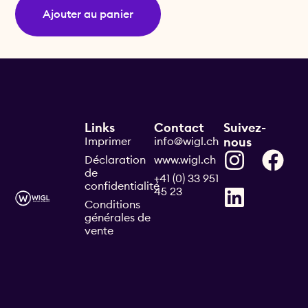
Ajouter au panier
Links
Contact
Suivez-
Imprimer
info@wigl.ch
nous
Déclaration
www.wigl.ch
de
+41 (0) 33 951
confidentialité
45 23
Conditions
générales de
vente