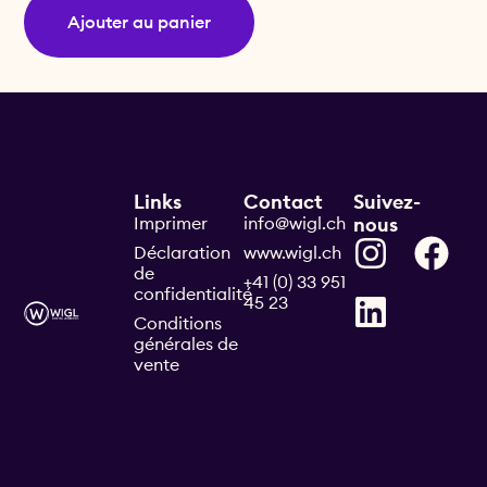
Ajouter au panier
Links
Contact
Suivez-
Imprimer
info@wigl.ch
nous
Déclaration
www.wigl.ch
de
+41 (0) 33 951
confidentialité
45 23
Conditions
générales de
vente