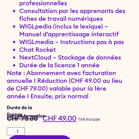
professionnelles
Consultation par les apprenants des
fiches de travail numériques
WIGLpedia (inclus le lexique) –
Manuel d’apprentissage interactif
WIGLmedia – Instructions pas à pas
Chat Rocket
NextCloud – Stockage de données
Durée de la licence 1 année
Note : Abonnement avec facturation
annuelle I Réduction (CHF 49.00 au lieu
de CHF 79.00) valable pour la 1ère
année I Ensuite, prix normal
Durée de la
licence
Lieu de formation
CHF
49.00
CHF
79.00
TVA Incluse