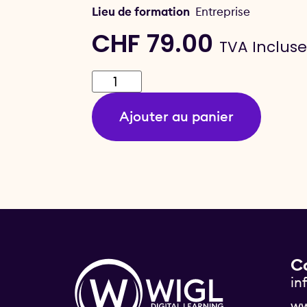
Lieu de formation
Entreprise
CHF
79.00
TVA Inclus
Ajouter au panier
C
in
ww