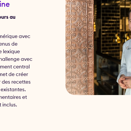
ine
ours au
umérique avec
tenus de
e lexique
challenge avec
lément central
rmet de créer
r des recettes
existantes.
mentaires et
 inclus.