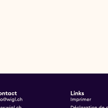
e
ontact
Links
fo@wigl.ch
Imprimer
w.wigl.ch
Déclaration de c