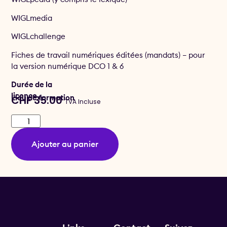
WIGLmedia
WIGLchallenge
Fiches de travail numériques éditées (mandats) – pour
la version numérique DCO 1 & 6
Durée de la
licence
Lieu de formation
CHF
35.00
TVA Incluse
Ajouter au panier