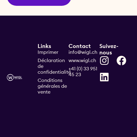
Links
Contact
Suivez-
Imprimer
info@wigl.ch
nous
Déclaration
www.wigl.ch
de
+41 (0) 33 951
confidentialité
45 23
Conditions
générales de
vente