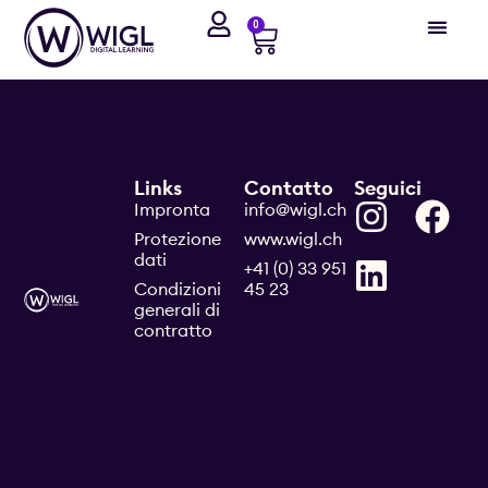
0
Links
Contatto
Seguici
Impronta
info@wigl.ch
Protezione
www.wigl.ch
dati
+41 (0) 33 951
Condizioni
45 23
generali di
contratto