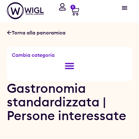
0
Torna alla panoramica
Cambia categoria
Formazione professionale di base in conformità con l’art. 32
Gastronomia
standardizzata |
Persone interessate