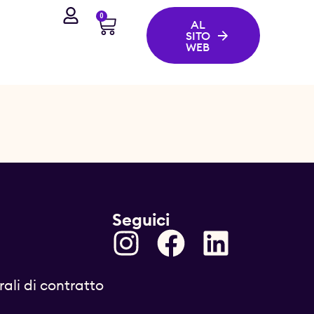
0
AL
SITO
WEB
Seguici
ali di contratto