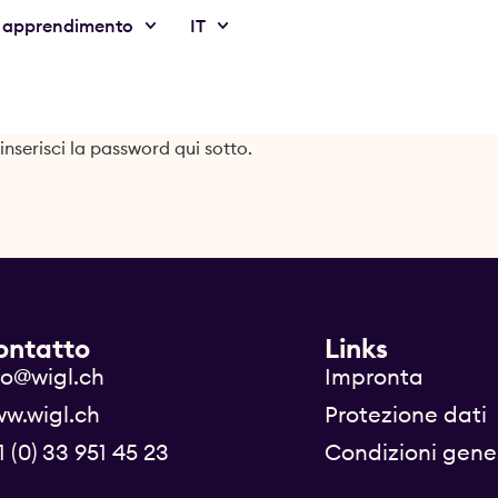
 apprendimento
IT
nserisci la password qui sotto.
ontatto
Links
fo@wigl.ch
Impronta
w.wigl.ch
Protezione dati
1 (0) 33 951 45 23
Condizioni gener