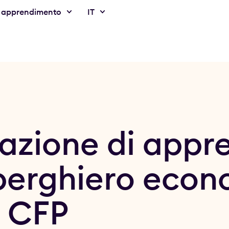
 apprendimento
IT
zione di appr
lberghiero eco
 CFP