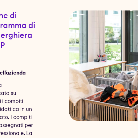
ne di
gramma di
berghiera
FP
ll´azienda
a
ata su
i i compiti
idattica in un
to. I compiti
 assegnati per
fessionale. La