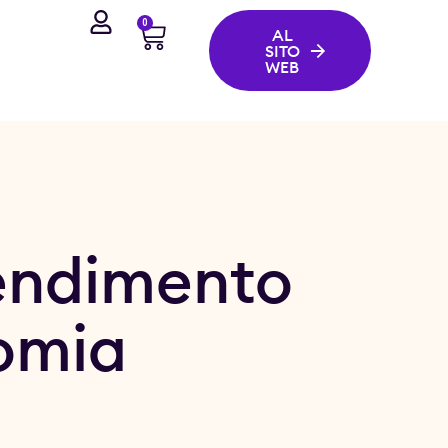
0
AL
SITO
WEB
endimento
nomia