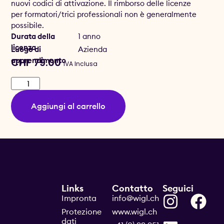
nuovi codici di attivazione. Il rimborso delle licenze
per formatori/trici professionali non è generalmente
possibile.
Durata della
1 anno
licenza
Luogo di
Azienda
apprendimento
CHF
79.00
IVA Inclusa
Aggiungi al carrello
Links
Contatto
Seguici
Impronta
info@wigl.ch
Protezione
www.wigl.ch
dati