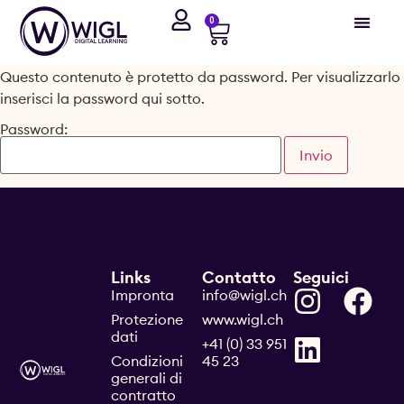
0
Questo contenuto è protetto da password. Per visualizzarlo
inserisci la password qui sotto.
Password:
Links
Contatto
Seguici
Impronta
info@wigl.ch
Protezione
www.wigl.ch
dati
+41 (0) 33 951
Condizioni
45 23
generali di
contratto