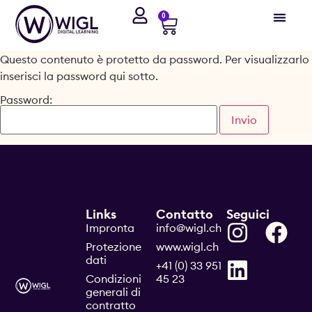
0
Questo contenuto è protetto da password. Per visualizzarlo
inserisci la password qui sotto.
Password:
Links
Contatto
Seguici
Impronta
info@wigl.ch
Protezione
www.wigl.ch
dati
+41 (0) 33 951
Condizioni
45 23
generali di
contratto