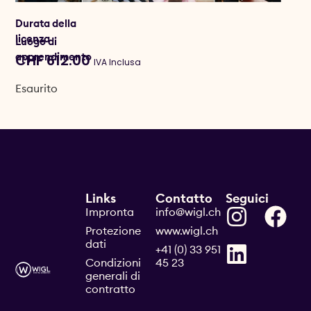
Durata della
licenza
Luogo di
apprendimento
CHF
612.00
IVA Inclusa
Esaurito
Links
Contatto
Seguici
Impronta
info@wigl.ch
Protezione
www.wigl.ch
dati
+41 (0) 33 951
Condizioni
45 23
generali di
contratto