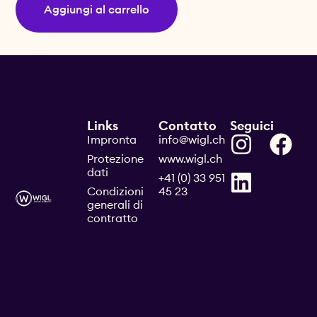
Aggiungi al carrello
Links
Contatto
Seguici
Impronta
info@wigl.ch
Protezione
www.wigl.ch
dati
+41 (0) 33 951
Condizioni
45 23
generali di
contratto