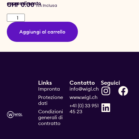
apprendimento
CHF
0.00
IVA Inclusa
Aggiungi al carrello
Links
Contatto
Seguici
Impronta
info@wigl.ch
Protezione
www.wigl.ch
dati
+41 (0) 33 951
Condizioni
45 23
generali di
contratto