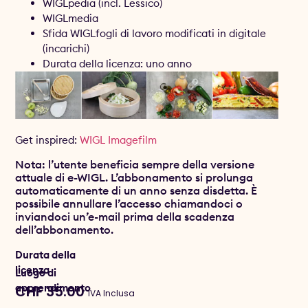
WIGLpedia (incl. Lessico)
WIGLmedia
Sfida WIGLfogli di lavoro modificati in digitale
(incarichi)
Durata della licenza: uno anno
Get inspired:
WIGL Imagefilm
Nota: l’utente beneficia sempre della versione
attuale di e-WIGL. L’abbonamento si prolunga
automaticamente di un anno senza disdetta. È
possibile annullare l’accesso chiamandoci o
inviandoci un’e-mail prima della scadenza
dell’abbonamento.
Durata della
licenza
Luogo di
apprendimento
CHF
35.00
IVA Inclusa