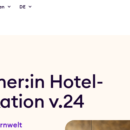
en
DE
ner:in Hotel-
tion v.24
ernwelt