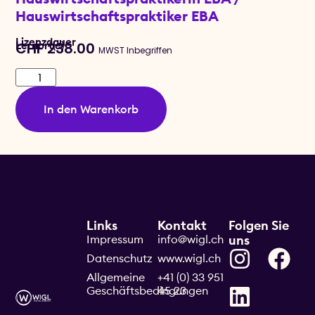
Hauswirtschaftspraktiker EBA
Lizenzdauer
Lernort(e)
CHF
238.00
MWST Inbegriffen
In den Warenkorb
Links
Kontakt
Folgen Sie
Impressum
info@wigl.ch
uns
Datenschutz
www.wigl.ch
Allgemeine
+41 (0) 33 951
Geschäftsbedingungen
45 23