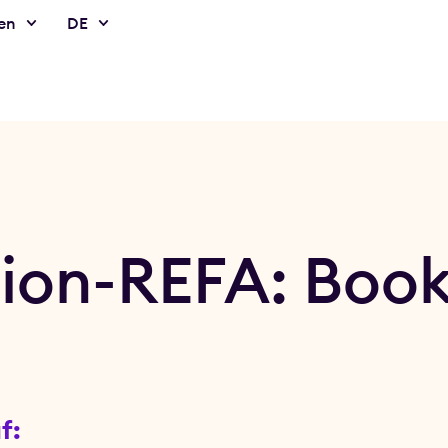
en
DE
ion-REFA: Bookl
f: