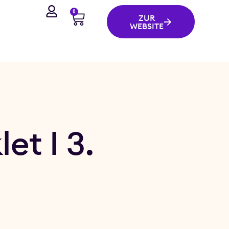
0
ZUR
WEBSITE
et I 3.