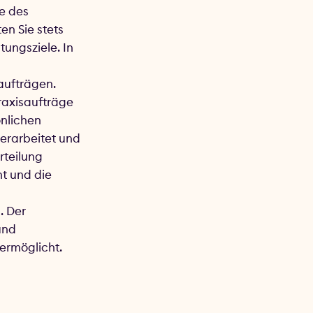
fe des
en Sie stets
tungsziele. In
aufträgen.
Praxisaufträge
nlichen
erarbeitet und
rteilung
t und die
. Der
und
 ermöglicht.