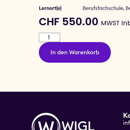
Lernort(e)
Berufsfachschule, B
CHF
550.00
MWST Inb
In den Warenkorb
K
in