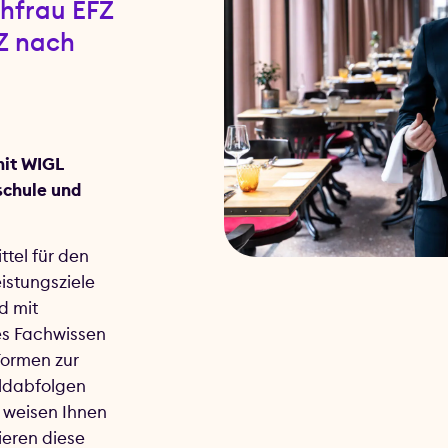
hfrau EFZ
Z nach
mit WIGL
schule und
tel für den
eistungsziele
d mit
les Fachwissen
Formen zur
ildabfolgen
n weisen Ihnen
ieren diese