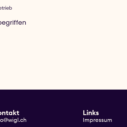
etrieb
egriffen
ontakt
Links
fo@wigl.ch
Impressum