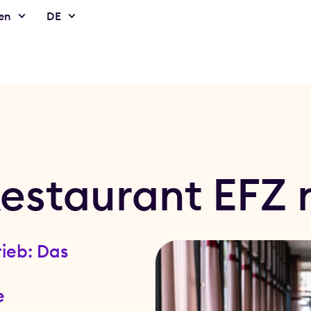
en
DE
Restaurant EFZ
ieb: Das
e