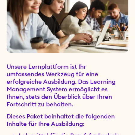
Unsere Lernplattform ist Ihr
umfassendes Werkzeug für eine
erfolgreiche Ausbildung. Das Learning
Management System ermöglicht es
Ihnen, stets den Überblick über Ihren
Fortschritt zu behalten.
Dieses Paket beinhaltet die folgenden
Inhalte für Ihre Ausbildung: