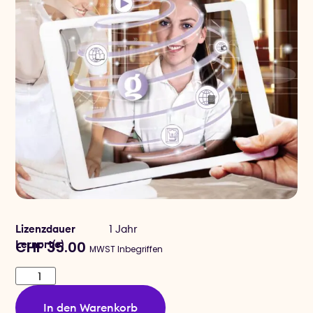
Lizenzdauer
1 Jahr
Lernort(e)
CHF
35.00
MWST Inbegriffen
In den Warenkorb