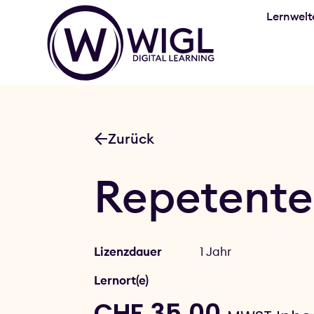
Lernwelt
Zurück
Repetente
Lizenzdauer
1 Jahr
Lernort(e)
CHF
35.00