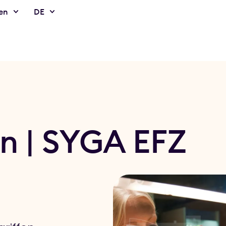
en
DE
n | SYGA EFZ