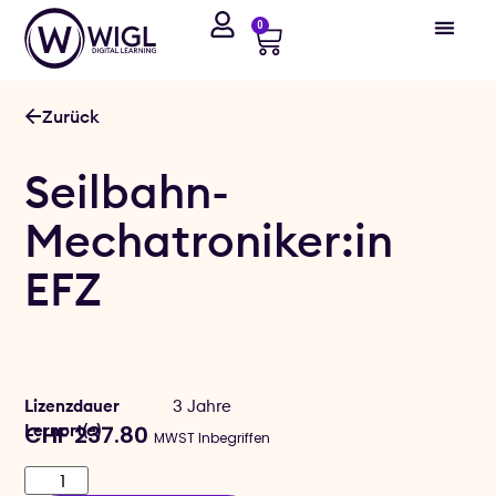
0
Zurück
Seilbahn-
Mechatroniker:in
EFZ
Lizenzdauer
3 Jahre
Lernort(e)
CHF
237.80
MWST Inbegriffen