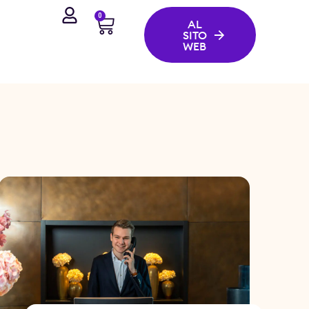
0
AL
SITO
WEB