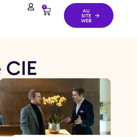
0
AU
SITE
WEB
e CIE