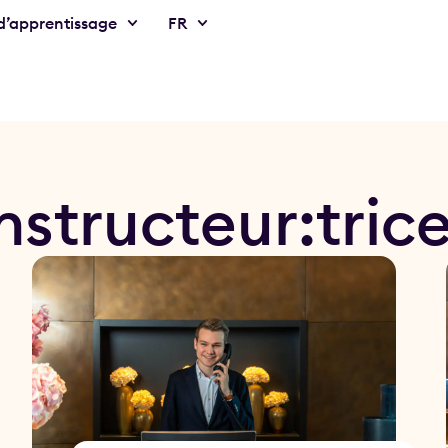
’apprentissage
FR
nstructeur:tric